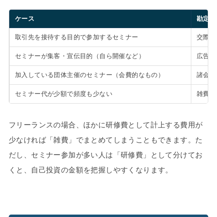
ケース
勘定科
取引先を接待する目的で参加するセミナー
交際費
セミナーが集客・宣伝目的（自ら開催など）
広告宣
加入している団体主催のセミナー（会費的なもの）
諸会費
セミナー代が少額で頻度も少ない
雑費
フリーランスの場合、ほかに研修費として計上する費用が
少なければ「雑費」でまとめてしまうこともできます。た
だし、セミナー参加が多い人は「研修費」として分けてお
くと、自己投資の金額を把握しやすくなります。