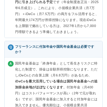
円に引き上げられる予定
です（年金制度改正法・2025
年6月成立）。これにより、小規模企業共済（月7万
円）＋iDeCo（月7.5万円）の両方をフル活用すると、
年間最大174万円が所得控除になります。現在iDeCo
を上限額で拠出している方は、2027年1月から7,000
円増額できるよう準備しておきましょう。
フリーランスに付加年金や国民年金基金は必要です
か？
国民年金基金は「終身年金」として長生きリスクに特
化した制度で、掛金は全額所得控除になります。ただ
しiDeCoとの合算上限（月6.8万円）があるため、
iDeCoを最大活用している場合は国民年金基金への追
加掛金余地がほぼなくなります
。付加年金（月400
円）はコストパフォーマンスが高い（2年で元が取れ
る）ですが、国民年金基金に加入すると付加年金には
加入できません。優先順位は、小規模企業共済