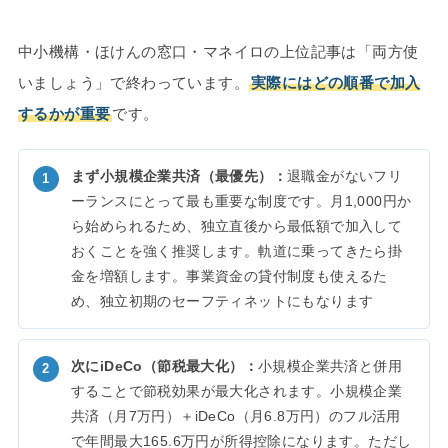
中小機構・ほけんの窓口・マネイロの上位記事は「両方使
いましょう」で終わっています。
実際にはどの順番で加入
するかが重要
です。
まず小規模企業共済（最優先）：
退職金がないフリ
ーランスにとって最も重要な制度です。月1,000円か
ら始められるため、独立直後から最低額で加入して
おくことを強く推奨します。軌道に乗ってきたら掛
金を増額します。事業資金の貸付制度も使えるた
め、独立初期のセーフティネットにもなります
次にiDeCo（節税最大化）：
小規模企業共済と併用
することで節税効果が最大化されます。小規模企業
共済（月7万円）＋iDeCo（月6.8万円）のフル活用
で年間最大165.6万円が所得控除になります。ただし