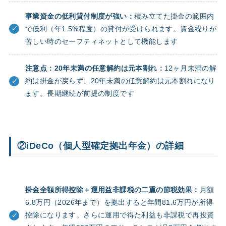
事業資金の低利貸付制度が強い：
積み立てた掛金の範囲内
で低利（年1.5%程度）の貸付が受けられます。資金繰りが
苦しい時のセーフティネットとして機能します
注意点：20年未満の任意解約は元本割れ：
12ヶ月未満の解
約は掛金が戻らず、20年未満の任意解約は元本割れになり
ます。長期継続が前提の制度です
②iDeCo（個人型確定拠出年金）の詳細
掛金全額所得控除＋運用益非課税の二重の節税効果：
月額
6.8万円（2026年まで）を拠出すると年間81.6万円が所得
控除になります。さらに運用で得た利益も非課税で再投資