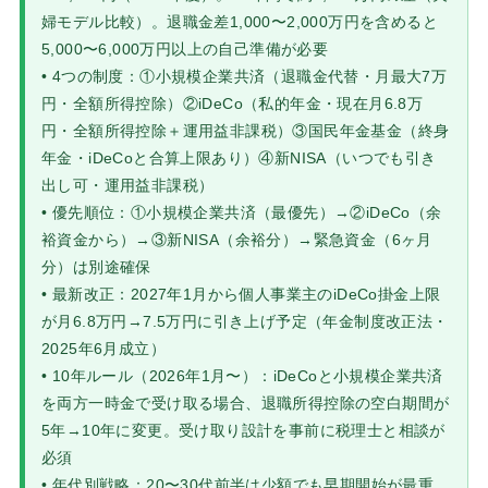
婦モデル比較）。退職金差1,000〜2,000万円を含めると
5,000〜6,000万円以上の自己準備が必要
• 4つの制度：①小規模企業共済（退職金代替・月最大7万
円・全額所得控除）②iDeCo（私的年金・現在月6.8万
円・全額所得控除＋運用益非課税）③国民年金基金（終身
年金・iDeCoと合算上限あり）④新NISA（いつでも引き
出し可・運用益非課税）
• 優先順位：①小規模企業共済（最優先）→②iDeCo（余
裕資金から）→③新NISA（余裕分）→緊急資金（6ヶ月
分）は別途確保
• 最新改正：2027年1月から個人事業主のiDeCo掛金上限
が月6.8万円→7.5万円に引き上げ予定（年金制度改正法・
2025年6月成立）
• 10年ルール（2026年1月〜）：iDeCoと小規模企業共済
を両方一時金で受け取る場合、退職所得控除の空白期間が
5年→10年に変更。受け取り設計を事前に税理士と相談が
必須
• 年代別戦略：20〜30代前半は少額でも早期開始が最重