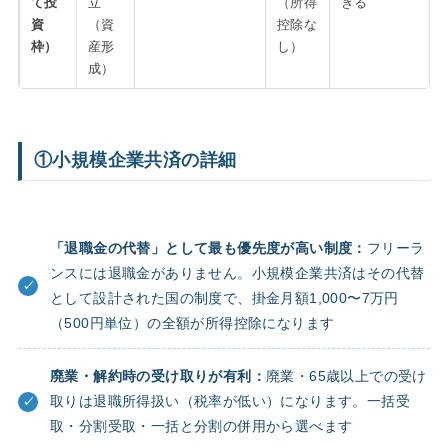
て投
立
（所得
きる
資
（資
控除な
枠）
産形
し）
成）
①小規模企業共済の詳細
「退職金の代替」として最も優先度が高い制度：
フリーラ
ンスには退職金がありません。小規模企業共済はその代替
として設計された国の制度で、掛金月額1,000〜7万円
（500円単位）の全額が所得控除になります
廃業・解約時の受け取りが有利：
廃業・65歳以上での受け
取りは退職所得扱い（税率が低い）になります。一括受
取・分割受取・一括と分割の併用から選べます