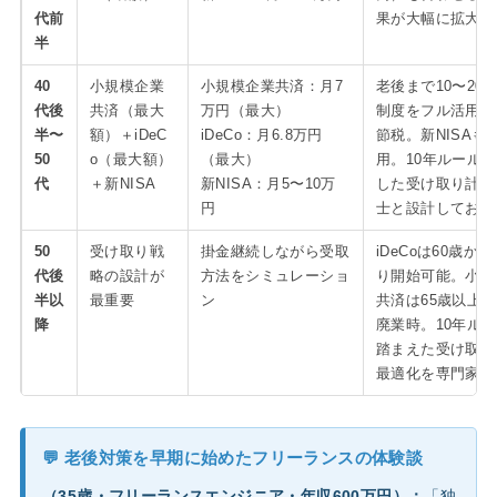
代前
果が大幅に拡大す
半
40
小規模企業
小規模企業共済：月7
老後まで10〜20
代後
共済（最大
万円（最大）
制度をフル活用し
半〜
額）＋iDeC
iDeCo：月6.8万円
節税。新NISAも
50
o（最大額）
（最大）
用。10年ルール
代
＋新NISA
新NISA：月5〜10万
した受け取り計画
円
士と設計しておく
50
受け取り戦
掛金継続しながら受取
iDeCoは60歳か
代後
略の設計が
方法をシミュレーショ
り開始可能。小規
半以
最重要
ン
共済は65歳以上
降
廃業時。10年ル
踏まえた受け取り
最適化を専門家と
💬 老後対策を早期に始めたフリーランスの体験談
（35歳・フリーランスエンジニア・年収600万円）：
「独