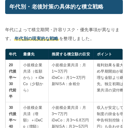
年代別・老後対策の具体的な積立戦略
年代によって積立期間・許容リスク・優先事項が異なりま
す。
年代別の現実的な戦略
を整理しました。
年代
最優先
推奨する積立額の目安
ポイント
20
小規模企業
小規模企業共済：月
複利効果を最大化
代後
共済（低額
1〜3万円
め早期開始が最重
半〜
から）＋iDe
iDeCo：月1〜3万円
理な金額より継続
30
Co（少額か
新NISA：余裕分
先。独立初期は小
代前
ら）
業共済の貸付機能
半
30
小規模企業
小規模企業共済：月
収入が安定してき
代後
共済（増
3〜7万円
制度の掛金を増額
半〜
額）＋iDeC
iDeCo：月3〜6.8万円
申告特別控除（6
40
o（増額）
新NISA：月3〜5万円
円）も合わせると