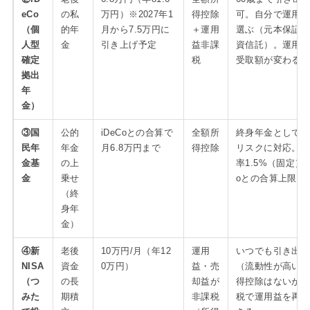
eCo
の私
万円）※2027年1
得控除
可。自分で運用
（個
的年
月から7.5万円に
＋運用
選ぶ（元本保証
人型
金
引き上げ予定
益非課
資信託）。運用
確定
税
受取額が変わる
拠出
年
金）
③国
公的
iDeCoとの合算で
全額所
終身年金として
民年
年金
月6.8万円まで
得控除
リスクに対応。
金基
の上
率1.5%（固定）。
金
乗せ
oとの合算上限に
（終
身年
金）
④新
老後
10万円/月（年12
運用
いつでも引き出
NISA
資金
0万円）
益・売
（流動性が高い
（つ
の長
却益が
得控除はないが
みた
期積
非課税
税で運用益を再