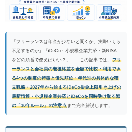
「フリーランスは年金が少ないと聞くが、実際いくら
不足するのか」「iDeCo・小規模企業共済・新NISA
をどの順番で使えばいい？」——この記事では、
フリ
ーランスと会社員の老後格差を金額で比較・利用でき
る4つの制度の特徴と優先順位・年代別の具体的な積
立戦略・2027年から始まるiDeCo掛金上限引き上げの
最新情報・小規模企業共済とiDeCoを同時受け取る際
の「10年ルール」の注意点
まで完全解説します。