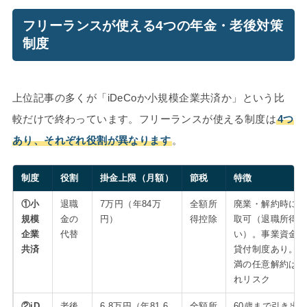
フリーランスが使える4つの年金・老後対策
制度
上位記事の多くが「iDeCoか小規模企業共済か」という比
較だけで終わっています。フリーランスが使える制度は
4つ
あり、それぞれ役割が異なります
。
制度
役割
掛金上限（月額）
節税
特徴
①小
退職
7万円（年84万
全額所
廃業・解約時に
規模
金の
円）
得控除
取可（退職所得
企業
代替
い）。事業資金
共済
貸付制度あり。2
満の任意解約は
れリスク
②iD
老後
6.8万円（年81.6
全額所
60歳まで引き出