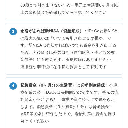
60歳まで引き出せないため、手元に生活費6ヶ月分以
上の余裕資金を確保してから開始してください
余裕があれば新NISA（資産形成）：
iDeCoと新NISA
の最大の違いは「いつでも引き出せるか否か」で
す。新NISAは売却すればいつでも資金を引き出せる
ため、老後資金以外の目的（住宅購入・子どもの教
育費等）にも使えます。所得控除はありませんが、
運用益が非課税になる長期投資として有効です
緊急資金（6ヶ月分の生活費）は必ず別途確保：
小規
模企業共済・iDeCoは長期固定の制度です。手元の流
動資金が不足すると、事業の資金繰りに支障をきた
します。緊急資金（生活費6ヶ月分）は普通預金・
MRF等で常に確保した上で、老後対策に資金を振り
向けてください