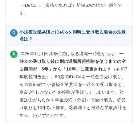
→iDeCo→（余裕があれば）新NISAの順が一般的で
す。
小規模企業共済とiDeCoを同時に受け取る場合の注意
点は？
2026年1月1日以降に受け取る退職一時金からは、
一
時金の受け取り後に別の退職所得控除を使うまでの空
白期間が「5年」から「10年」に変更されます
（令和7
年度税制改正）。60歳でiDeCoを一時金で受け取り、
その後65歳で小規模企業共済を一時金で受け取ると、
空白5年しかないため控除が重複してしまいます。対
策は①どちらかを年金形式（分割）で受け取る、②受
け取りを10年以上離す、③税理士と最適な受取設計を
する、のいずれかです。