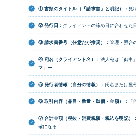
① 書類のタイトル（「請求書」と明記）：
見
② 発行日：
クライアントの締め日に合わせた
③ 請求書番号（任意だが推奨）：
管理・照合の
④ 宛名（クライアント名）：
法人宛は「御中
マナー
⑤ 発行者情報（自分の情報）：
氏名または屋
⑥ 取引内容（品目・数量・単価・金額）：
「
⑦ 合計金額（税抜・消費税額・税込を明記）
確になる