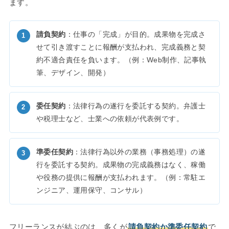
ます。
請負契約
：仕事の「完成」が目的。成果物を完成さ
せて引き渡すことに報酬が支払われ、完成義務と契
約不適合責任を負います。（例：Web制作、記事執
筆、デザイン、開発）
委任契約
：法律行為の遂行を委託する契約。弁護士
や税理士など、士業への依頼が代表例です。
準委任契約
：法律行為以外の業務（事務処理）の遂
行を委託する契約。成果物の完成義務はなく、稼働
や役務の提供に報酬が支払われます。（例：常駐エ
ンジニア、運用保守、コンサル）
フリーランスが結ぶのは、多くが
請負契約か準委任契約
で