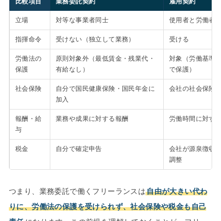
比較項目
業務委託契約
雇用契約
立場
対等な事業者同士
使用者と労働者
指揮命令
受けない（独立して業務）
受ける
労働法の
原則対象外（最低賃金・残業代・
対象（労働基準
保護
有給なし）
で保護）
社会保険
自分で国民健康保険・国民年金に
会社の社会保険
加入
報酬・給
業務や成果に対する報酬
労働時間に対す
与
税金
自分で確定申告
会社が源泉徴収
調整
つまり、業務委託で働くフリーランスは
自由が大きい代わ
りに、労働法の保護を受けられず、社会保険や税金も自己