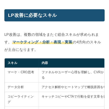
LP改善に必要なスキル
LP改善は、複数の領域をまたぐ総合スキルが求められま
す。
マーケティング・分析・表現・実装
の4方向のスキル
が土台になります。
スキル
内容
マーケ・CRO思考
ファネルやユーザー心理を理解し、CVRから
る
データ分析
アクセス解析やヒートマップで離脱原因を特
コピーライティン
キャッチコピーやCTAで行動を促す文章を書
グ