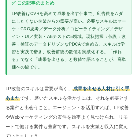
✅ この記事のまとめ
LP改善はCVRを高めて成果を出す仕事で、広告費をムダ
にしたくない企業からの需要が高い。必要なスキルはマー
ケ・CRO思考／データ分析／コピーライティング／デザ
イン・UI／実装・ABテストの5領域。現状把握→仮説→改
善→検証のデータドリブンなPDCAで進める。スキルは学
習と実践で磨き、改善前後の数値を実績化する。「作れ
る」でなく「成果を出せる」と数値で語れることが、高単
価への鍵です。
LP改善のスキルは需要が高く、
成果を出せる人材は引く手
あまた
です。磨いたスキルを活かすには、それを必要とす
る案件と出会うこと。エージェントを活用すれば、LP改善
やWebマーケティングの案件を効率よく見つけられ、リモ
ートで働ける案件も豊富です。スキルを実績と収入に変え
ていきましょう。