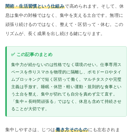
間術・生活習慣という仕組み
で高められます。そして、休
息は集中の対極ではなく、集中を支える土台です。無理に
頑張り続けるのではなく、整えて・区切って・休む。この
リズムが、長く成果を出し続ける鍵になります。
✅ この記事のまとめ
集中力が続かないのは性格でなく環境のせい。仕事専用ス
ペースを作りスマホを物理的に隔離し、ポモドーロやタイ
ムブロッキングで短く区切って働く。マルチタスクや完璧
主義は手放す。睡眠・休憩・軽い運動・規則的な食事とい
う土台を整え、集中が切れても自分を責めず立て直す。
「集中＝長時間頑張る」ではなく、休息も含めて持続させ
ることが大切です。
集中しやすさは、じつは
働き方そのもの
にも左右されま