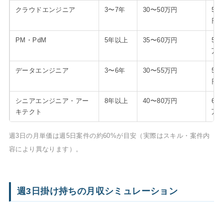
クラウドエンジニア
3〜7年
30〜50万円
50
円
PM・PdM
5年以上
35〜60万円
58
万
データエンジニア
3〜6年
30〜55万円
50
円
シニアエンジニア・アー
8年以上
40〜80万円
67
キテクト
万
週3日の月単価は週5日案件の約60%が目安（実際はスキル・案件内
容により異なります）。
週3日掛け持ちの月収シミュレーション