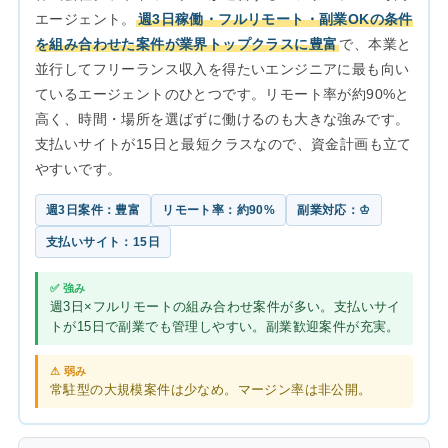
エージェント。
週3日稼働・フルリモート・副業OKの条件
を組み合わせた案件が業界トップクラスに豊富
で、本業と
並行してフリーランス収入を得たいエンジニアに最も向い
ているエージェントのひとつです。リモート率が約90%と
高く、時間・場所を選ばずに働けるのも大きな強みです。
支払いサイトが15日と最短クラスなので、資金計画も立て
やすいです。
週3日案件：豊富
リモート率：約90%
副業対応：♔
支払いサイト：15日
✅ 強み
週3日×フルリモートの組み合わせ案件が多い。支払いサイ
トが15日で副業でも管理しやすい。副業歓迎案件が充実。
⚠ 弱み
常駐型の大規模案件は少なめ。マージン率は非公開。