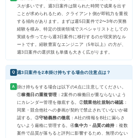
スが多いです。週3日案件は限られた時間で成果を出す
ことが求められるため、クライアント側が即戦力を重視
する傾向があります。まずは週5日案件で2〜3年の実務
経験を積み、特定の技術領域でスペシャリストとしての
実績を作ってから週3日案件に移行するのが現実的なル
ートです。経験豊富なエンジニア（5年以上）の方が、
週3日案件の選択肢も単価も大きく広がります。
週3日案件を2本掛け持ちする場合の注意点は？
Q
A
掛け持ちをする場合は以下の4点に注意してください。
①
稼働日の重複管理
：2案件の稼働日が重ならないよう
にカレンダー管理を徹底する。②
競業他社規制の確認
：
同業・競合他社への参画が契約で禁止されていないか確
認する。③
守秘義務の徹底
：A社の情報をB社に漏らさ
ないよう厳格に管理する。④
集中力・品質の維持
：複数
案件で品質が落ちると評判に影響するため、無理のない