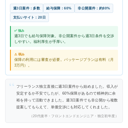
週3日案件：多数
給与保障：60%
非公開案件：約80%
支払いサイト：20日
✅ 強み
週3日でも給与保障対象。非公開案件から週3日条件を交渉
しやすい。福利厚生が手厚い。
⚠ 弱み
保障の利用には審査が必要。パッケージプランは有料（月
3万円）。
フリーランス独立直後に週3日案件から始めました。収入が
安定するか不安でしたが、60%保障があるので精神的に余
裕を持って活動できました。週3日案件でも非公開から複数
提案してもらえて、単価交渉にも対応してくれました。
（20代後半・フロントエンドエンジニア・独立初年度）