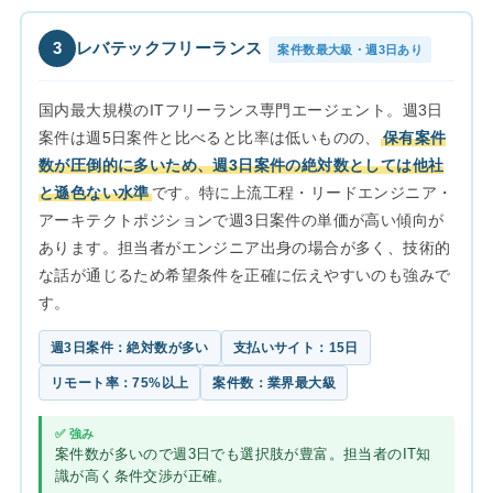
3
レバテックフリーランス
案件数最大級・週3日あり
国内最大規模のITフリーランス専門エージェント。週3日
案件は週5日案件と比べると比率は低いものの、
保有案件
数が圧倒的に多いため、週3日案件の絶対数としては他社
と遜色ない水準
です。特に上流工程・リードエンジニア・
アーキテクトポジションで週3日案件の単価が高い傾向が
あります。担当者がエンジニア出身の場合が多く、技術的
な話が通じるため希望条件を正確に伝えやすいのも強みで
す。
週3日案件：絶対数が多い
支払いサイト：15日
リモート率：75%以上
案件数：業界最大級
✅ 強み
案件数が多いので週3日でも選択肢が豊富。担当者のIT知
識が高く条件交渉が正確。