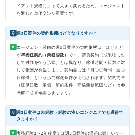
イアント規模によって大きく変わるため、エージェント
を通じた単価交渉が重要です。
週3日案件の契約形態はどうなりますか？
Q
A
エージェント経由の週3日案件の契約形態は、ほとんど
が
準委任契約（業務委託）
です。請負契約（成果物に対
して対価を払う形式）とは異なり、稼働時間・日数に対
して報酬が発生します。契約書には「月〇〇時間・週〇
日稼働」という形で稼働条件が明記されます。契約内容
（稼働日数・単価・解約条件・守秘義務範囲など）は参
画前に必ず確認しましょう。
週3日案件は未経験・経験の浅いエンジニアでも獲得で
Q
きますか？
A
実務経験1〜2年程度では週3日案件の獲得は難しいケー