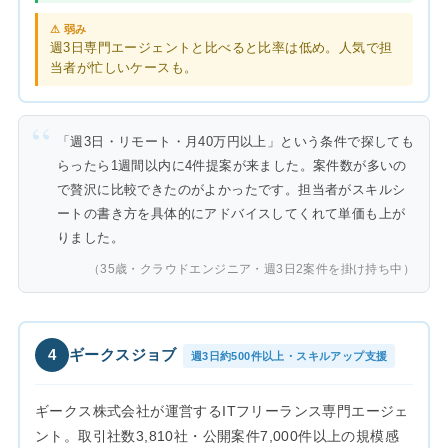
⚠ 弱み
週3日専門エージェントと比べると比率は低め。人気で担
当者が忙しいケースも。
「週3日・リモート・月40万円以上」という条件で探しても
らったら1週間以内に4件提案が来ました。案件数が多いの
で贅沢に比較できたのがよかったです。担当者がスキルシ
ートの書き方を具体的にアドバイスしてくれて単価も上が
りました。
（35歳・クラウドエンジニア・週3日2案件を掛け持ち中）
4
ギークスジョブ
週3日約500件以上・スキルアップ支援
ギークス株式会社が運営するITフリーランス専門エージェ
ント。取引社数3,810社・公開案件7,000件以上の規模感