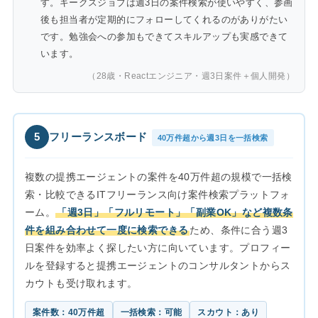
す。ギークスジョブは週3日の案件検索が使いやすく、参画
後も担当者が定期的にフォローしてくれるのがありがたい
です。勉強会への参加もできてスキルアップも実感できて
います。
（28歳・Reactエンジニア・週3日案件＋個人開発）
5
フリーランスボード
40万件超から週3日を一括検索
複数の提携エージェントの案件を40万件超の規模で一括検
索・比較できるITフリーランス向け案件検索プラットフォ
ーム。
「週3日」「フルリモート」「副業OK」など複数条
件を組み合わせて一度に検索できる
ため、条件に合う週3
日案件を効率よく探したい方に向いています。プロフィー
ルを登録すると提携エージェントのコンサルタントからス
カウトも受け取れます。
案件数：40万件超
一括検索：可能
スカウト：あり