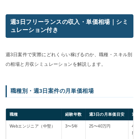
週3日フリーランスの収入・単価相場｜シミ
ュレーション付き
週3日案件で実際にどれくらい稼げるのか、職種・スキル別
の相場と月収シミュレーションを解説します。
職種別・週3日案件の月単価相場
職種
経験年数
週3日の月単価目安
週
Webエンジニア（中堅）
3〜5年
25〜40万円
42
円