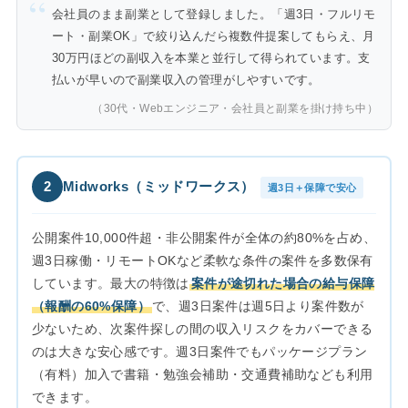
会社員のまま副業として登録しました。「週3日・フルリモ
ート・副業OK」で絞り込んだら複数件提案してもらえ、月
30万円ほどの副収入を本業と並行して得られています。支
払いが早いので副業収入の管理がしやすいです。
（30代・Webエンジニア・会社員と副業を掛け持ち中）
2
Midworks（ミッドワークス）
週3日＋保障で安心
公開案件10,000件超・非公開案件が全体の約80%を占め、
週3日稼働・リモートOKなど柔軟な条件の案件を多数保有
しています。最大の特徴は
案件が途切れた場合の給与保障
（報酬の60%保障）
で、週3日案件は週5日より案件数が
少ないため、次案件探しの間の収入リスクをカバーできる
のは大きな安心感です。週3日案件でもパッケージプラン
（有料）加入で書籍・勉強会補助・交通費補助なども利用
できます。