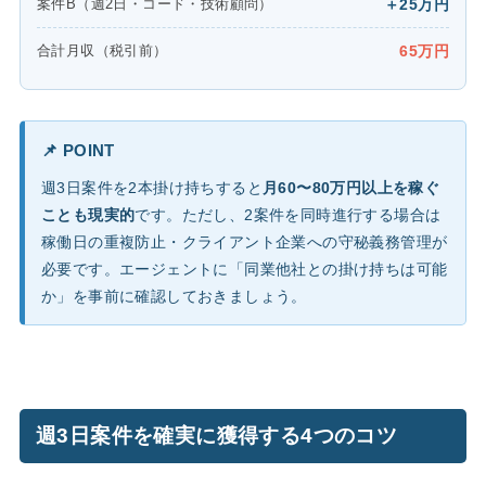
案件B（週2日・コード・技術顧問）
＋25万円
合計月収（税引前）
65万円
📌 POINT
週3日案件を2本掛け持ちすると
月60〜80万円以上を稼ぐ
ことも現実的
です。ただし、2案件を同時進行する場合は
稼働日の重複防止・クライアント企業への守秘義務管理が
必要です。エージェントに「同業他社との掛け持ちは可能
か」を事前に確認しておきましょう。
週3日案件を確実に獲得する4つのコツ