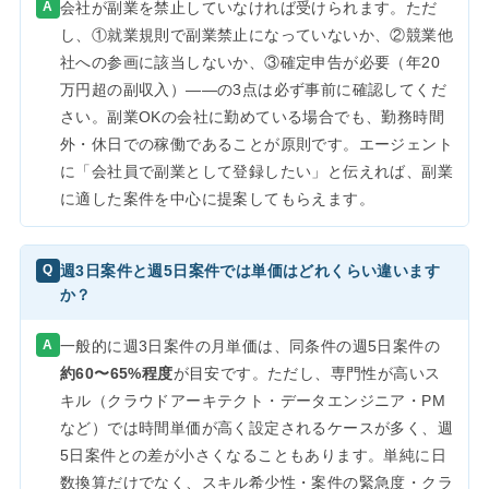
A
会社が副業を禁止していなければ受けられます。ただ
し、①就業規則で副業禁止になっていないか、②競業他
社への参画に該当しないか、③確定申告が必要（年20
万円超の副収入）——の3点は必ず事前に確認してくだ
さい。副業OKの会社に勤めている場合でも、勤務時間
外・休日での稼働であることが原則です。エージェント
に「会社員で副業として登録したい」と伝えれば、副業
に適した案件を中心に提案してもらえます。
週3日案件と週5日案件では単価はどれくらい違います
Q
か？
A
一般的に週3日案件の月単価は、同条件の週5日案件の
約60〜65%程度
が目安です。ただし、専門性が高いス
キル（クラウドアーキテクト・データエンジニア・PM
など）では時間単価が高く設定されるケースが多く、週
5日案件との差が小さくなることもあります。単純に日
数換算だけでなく、スキル希少性・案件の緊急度・クラ