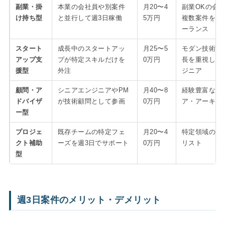
副業・掛
本業の会社員や別案件
月20〜4
副業OKの会
け持ち型
と並行して週3日稼働
5万円
複数案件を持
ーランス
スタート
成長中のスタートアッ
月25〜5
モダン技術・
アップ支
プが特定スキルだけを
0万円
長を重視した
援型
外注
ジニア
顧問・ア
シニアエンジニアやPM
月40〜8
経験豊富なエ
ドバイザ
が技術顧問として参画
0万円
ア・アーキテ
ー型
プロジェ
既存チームの特定フェ
月20〜4
特定領域のス
クト補助
ーズを週3日でサポート
0万円
リスト
型
週3日案件のメリット・デメリット