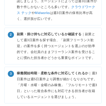
認しましょう。エージェントによっては週3日案件が
数十件しかないところも多いです。
クラウドワーク
ス テック
や
Midworks
は週3日案件の保有比率が高
く、選択肢が広いです。
副業・掛け持ちに対応しているか確認する
｜副業と
して週3日案件を探す場合、「副業フリーランス歓
迎」の案件を多く持つエージェントを選ぶのが効率
的です。会社員のままフリーランス案件を受けるこ
とに慣れた担当者かどうかも重要なポイントです。
稼働開始時期・柔軟な条件に対応してくれるか
｜週3
日案件は週5日案件より調整が細かくなりがちです。
「月曜・水曜・金曜のみ稼働」「フルリモートで週3
日」といった複合条件にも対応できる担当者が在籍
しているエージェントを選びましょう。