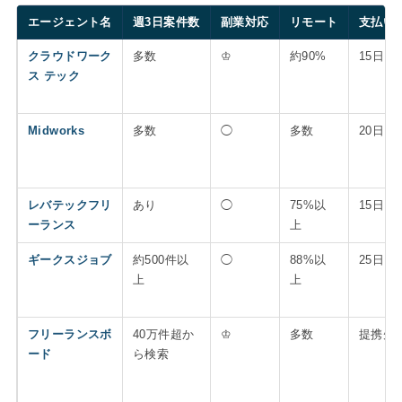
エージェント名
週3日案件数
副業対応
リモート
支払い
クラウドワーク
多数
♔
約90%
15日
ス テック
Midworks
多数
◯
多数
20日
レバテックフリ
あり
◯
75%以
15日
ーランス
上
ギークスジョブ
約500件以
◯
88%以
25日
上
上
フリーランスボ
40万件超か
♔
多数
提携先
ード
ら検索