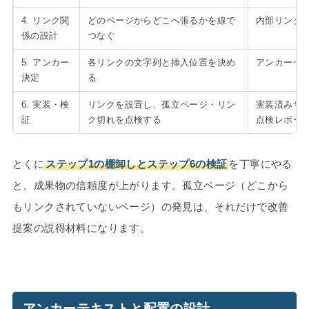
4. リンク関
どのページからどこへ張るかを線で
内部リンク
係の設計
つなぐ
5. アンカー
各リンクの文字列と挿入位置を決め
アンカー一
決定
る
6. 実装・検
リンクを設置し、孤立ページ・リン
実装済みサ
証
ク切れを点検する
点検レポー
とくに
ステップ1の棚卸しとステップ6の検証
を丁寧にやる
と、成果物の信頼度が上がります。孤立ページ（どこから
もリンクされていないページ）の発見は、それだけで改善
提案の説得材料になります。
アンカーテキストと配置の設計