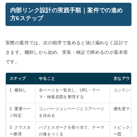
内部リンク設計の実践手順｜案件での進め
方6ステップ
実際の案件では、次の順序で進めると抜け漏れなく設計で
きます。棚卸しから始め、実装・検証で締めるのが基本形
です。
ステップ
やること
主なアウト
1. 棚卸し
全ページを一覧化し、URL・テー
コンテンツ
マ・検索意図を整理する
2. 重要ペー
コンバージョンページとコアページ
優先度マッ
ジ特定
を決める
3. クラスタ
ハブとスポークを割り当て、テーマ
トピックク
ー整理
の塊をつくる
ー図